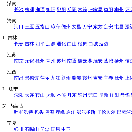
湖南
长沙
株洲
湘潭
衡阳
邵阳
岳阳
常德
张家界
益阳
郴州
怀
海南
海口
三亚
五指山
琼海
儋州
文昌
万宁
东方
定安
屯昌
澄
J 吉林
长春
吉林
四平
辽源
通化
白山
松原
白城
延边
江苏
南京
无锡
徐州
常州
苏州
南通
连云港
淮安
盐城
扬州
镇
江西
南昌
景德镇
萍乡
九江
新余
鹰潭
赣州
吉安
宜春
抚州
上
L 辽宁
沈阳
大连
鞍山
抚顺
本溪
丹东
锦州
营口
阜新
辽阳
盘锦
N 内蒙古
呼和浩特
包头
乌海
赤峰
通辽
鄂尔多斯
呼伦贝尔
巴彦淖
宁夏
银川
石嘴山
吴忠
固原
中卫