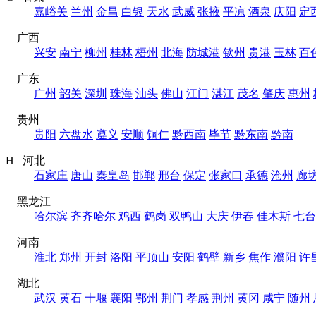
嘉峪关
兰州
金昌
白银
天水
武威
张掖
平凉
酒泉
庆阳
定
广西
兴安
南宁
柳州
桂林
梧州
北海
防城港
钦州
贵港
玉林
百
广东
广州
韶关
深圳
珠海
汕头
佛山
江门
湛江
茂名
肇庆
惠州
贵州
贵阳
六盘水
遵义
安顺
铜仁
黔西南
毕节
黔东南
黔南
H 河北
石家庄
唐山
秦皇岛
邯郸
邢台
保定
张家口
承德
沧州
廊
黑龙江
哈尔滨
齐齐哈尔
鸡西
鹤岗
双鸭山
大庆
伊春
佳木斯
七台
河南
淮北
郑州
开封
洛阳
平顶山
安阳
鹤壁
新乡
焦作
濮阳
许
湖北
武汉
黄石
十堰
襄阳
鄂州
荆门
孝感
荆州
黄冈
咸宁
随州