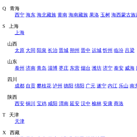
Q 青海
西宁
海东
海北藏族
黄南
海南藏族
果洛
玉树
海西蒙古族
S 上海
上海
山西
太原
大同
阳泉
长治
晋城
朔州
晋中
运城
忻州
临汾
吕梁
山东
泰州
济南
青岛
淄博
枣庄
东营
烟台
潍坊
济宁
泰安
威海
四川
成都
自贡
攀枝花
泸州
德阳
绵阳
广元
遂宁
内江
乐山
南
陕西
西安
铜川
宝鸡
咸阳
渭南
延安
汉中
榆林
安康
商洛
T 天津
天津
X 西藏