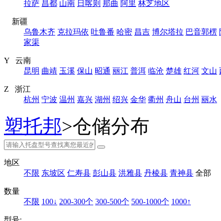
拉萨
昌都
山南
日喀则
那曲
阿里
林芝地区
新疆
乌鲁木齐
克拉玛依
吐鲁番
哈密
昌吉
博尔塔拉
巴音郭楞
家渠
Y 云南
昆明
曲靖
玉溪
保山
昭通
丽江
普洱
临沧
楚雄
红河
文山
Z 浙江
杭州
宁波
温州
嘉兴
湖州
绍兴
金华
衢州
舟山
台州
丽水
塑托邦
>仓储分布
地区
不限
东坡区
仁寿县
彭山县
洪雅县
丹棱县
青神县
全部
数量
不限
100↓
200-300个
300-500个
500-1000个
1000↑
型号: