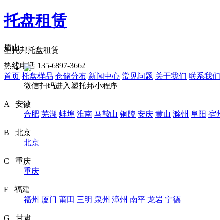
托盘租赁
眉山
塑托邦托盘租赁
热线电话 135-6897-3662
首页
托盘样品
仓储分布
新闻中心
常见问题
关于我们
联系我们
微信扫码进入塑托邦小程序
A 安徽
合肥
芜湖
蚌埠
淮南
马鞍山
铜陵
安庆
黄山
滁州
阜阳
宿
B 北京
北京
C 重庆
重庆
F 福建
福州
厦门
莆田
三明
泉州
漳州
南平
龙岩
宁德
G 甘肃