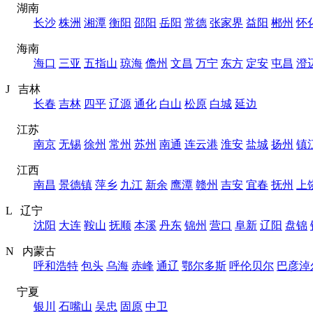
湖南
长沙
株洲
湘潭
衡阳
邵阳
岳阳
常德
张家界
益阳
郴州
怀
海南
海口
三亚
五指山
琼海
儋州
文昌
万宁
东方
定安
屯昌
澄
J 吉林
长春
吉林
四平
辽源
通化
白山
松原
白城
延边
江苏
南京
无锡
徐州
常州
苏州
南通
连云港
淮安
盐城
扬州
镇
江西
南昌
景德镇
萍乡
九江
新余
鹰潭
赣州
吉安
宜春
抚州
上
L 辽宁
沈阳
大连
鞍山
抚顺
本溪
丹东
锦州
营口
阜新
辽阳
盘锦
N 内蒙古
呼和浩特
包头
乌海
赤峰
通辽
鄂尔多斯
呼伦贝尔
巴彦淖
宁夏
银川
石嘴山
吴忠
固原
中卫