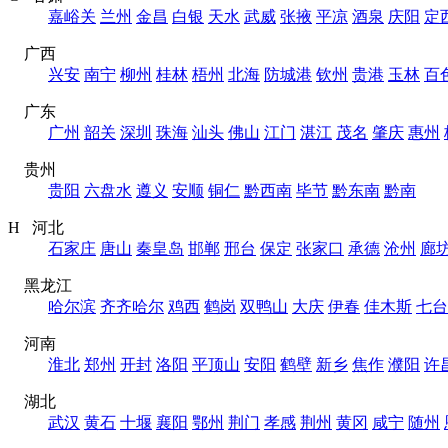
嘉峪关
兰州
金昌
白银
天水
武威
张掖
平凉
酒泉
庆阳
定
广西
兴安
南宁
柳州
桂林
梧州
北海
防城港
钦州
贵港
玉林
百
广东
广州
韶关
深圳
珠海
汕头
佛山
江门
湛江
茂名
肇庆
惠州
贵州
贵阳
六盘水
遵义
安顺
铜仁
黔西南
毕节
黔东南
黔南
H 河北
石家庄
唐山
秦皇岛
邯郸
邢台
保定
张家口
承德
沧州
廊
黑龙江
哈尔滨
齐齐哈尔
鸡西
鹤岗
双鸭山
大庆
伊春
佳木斯
七台
河南
淮北
郑州
开封
洛阳
平顶山
安阳
鹤壁
新乡
焦作
濮阳
许
湖北
武汉
黄石
十堰
襄阳
鄂州
荆门
孝感
荆州
黄冈
咸宁
随州