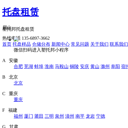
托盘租赁
眉山
塑托邦托盘租赁
热线电话 135-6897-3662
首页
托盘样品
仓储分布
新闻中心
常见问题
关于我们
联系我们
微信扫码进入塑托邦小程序
A 安徽
合肥
芜湖
蚌埠
淮南
马鞍山
铜陵
安庆
黄山
滁州
阜阳
宿
B 北京
北京
C 重庆
重庆
F 福建
福州
厦门
莆田
三明
泉州
漳州
南平
龙岩
宁德
G 甘肃