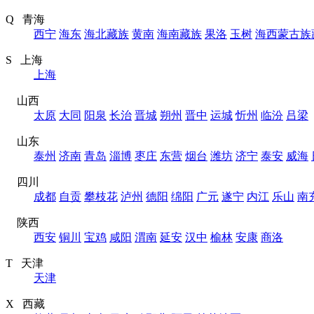
Q 青海
西宁
海东
海北藏族
黄南
海南藏族
果洛
玉树
海西蒙古族
S 上海
上海
山西
太原
大同
阳泉
长治
晋城
朔州
晋中
运城
忻州
临汾
吕梁
山东
泰州
济南
青岛
淄博
枣庄
东营
烟台
潍坊
济宁
泰安
威海
四川
成都
自贡
攀枝花
泸州
德阳
绵阳
广元
遂宁
内江
乐山
南
陕西
西安
铜川
宝鸡
咸阳
渭南
延安
汉中
榆林
安康
商洛
T 天津
天津
X 西藏