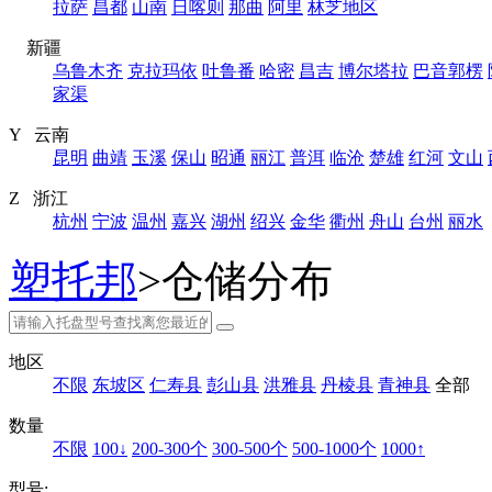
拉萨
昌都
山南
日喀则
那曲
阿里
林芝地区
新疆
乌鲁木齐
克拉玛依
吐鲁番
哈密
昌吉
博尔塔拉
巴音郭楞
家渠
Y 云南
昆明
曲靖
玉溪
保山
昭通
丽江
普洱
临沧
楚雄
红河
文山
Z 浙江
杭州
宁波
温州
嘉兴
湖州
绍兴
金华
衢州
舟山
台州
丽水
塑托邦
>仓储分布
地区
不限
东坡区
仁寿县
彭山县
洪雅县
丹棱县
青神县
全部
数量
不限
100↓
200-300个
300-500个
500-1000个
1000↑
型号: