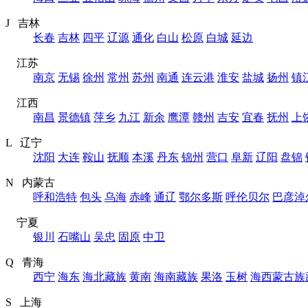
J 吉林
长春
吉林
四平
辽源
通化
白山
松原
白城
延边
江苏
南京
无锡
徐州
常州
苏州
南通
连云港
淮安
盐城
扬州
镇
江西
南昌
景德镇
萍乡
九江
新余
鹰潭
赣州
吉安
宜春
抚州
上
L 辽宁
沈阳
大连
鞍山
抚顺
本溪
丹东
锦州
营口
阜新
辽阳
盘锦
N 内蒙古
呼和浩特
包头
乌海
赤峰
通辽
鄂尔多斯
呼伦贝尔
巴彦淖
宁夏
银川
石嘴山
吴忠
固原
中卫
Q 青海
西宁
海东
海北藏族
黄南
海南藏族
果洛
玉树
海西蒙古族
S 上海