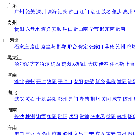
广东
广州
韶关
深圳
珠海
汕头
佛山
江门
湛江
茂名
肇庆
惠州
贵州
贵阳
六盘水
遵义
安顺
铜仁
黔西南
毕节
黔东南
黔南
H 河北
石家庄
唐山
秦皇岛
邯郸
邢台
保定
张家口
承德
沧州
廊
黑龙江
哈尔滨
齐齐哈尔
鸡西
鹤岗
双鸭山
大庆
伊春
佳木斯
七台
河南
淮北
郑州
开封
洛阳
平顶山
安阳
鹤壁
新乡
焦作
濮阳
许
湖北
武汉
黄石
十堰
襄阳
鄂州
荆门
孝感
荆州
黄冈
咸宁
随州
湖南
长沙
株洲
湘潭
衡阳
邵阳
岳阳
常德
张家界
益阳
郴州
怀
海南
海口
三亚
五指山
琼海
儋州
文昌
万宁
东方
定安
屯昌
澄