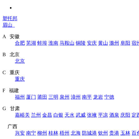
塑托邦
眉山
A 安徽
合肥
芜湖
蚌埠
淮南
马鞍山
铜陵
安庆
黄山
滁州
阜阳
宿
B 北京
北京
C 重庆
重庆
F 福建
福州
厦门
莆田
三明
泉州
漳州
南平
龙岩
宁德
G 甘肃
嘉峪关
兰州
金昌
白银
天水
武威
张掖
平凉
酒泉
庆阳
定
广西
兴安
南宁
柳州
桂林
梧州
北海
防城港
钦州
贵港
玉林
百