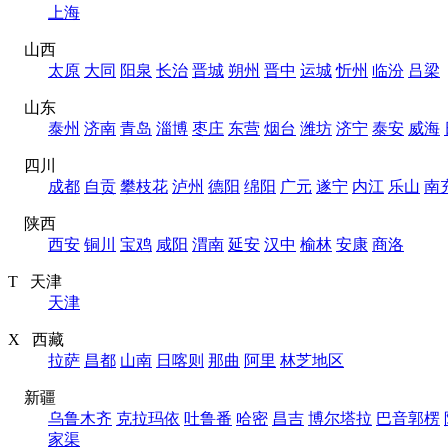
上海
山西
太原
大同
阳泉
长治
晋城
朔州
晋中
运城
忻州
临汾
吕梁
山东
泰州
济南
青岛
淄博
枣庄
东营
烟台
潍坊
济宁
泰安
威海
四川
成都
自贡
攀枝花
泸州
德阳
绵阳
广元
遂宁
内江
乐山
南
陕西
西安
铜川
宝鸡
咸阳
渭南
延安
汉中
榆林
安康
商洛
T 天津
天津
X 西藏
拉萨
昌都
山南
日喀则
那曲
阿里
林芝地区
新疆
乌鲁木齐
克拉玛依
吐鲁番
哈密
昌吉
博尔塔拉
巴音郭楞
家渠