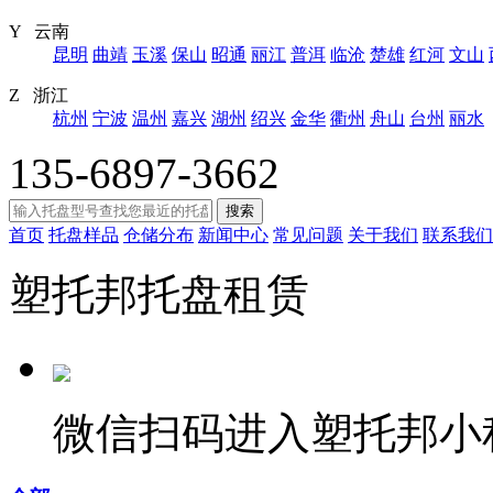
Y 云南
昆明
曲靖
玉溪
保山
昭通
丽江
普洱
临沧
楚雄
红河
文山
Z 浙江
杭州
宁波
温州
嘉兴
湖州
绍兴
金华
衢州
舟山
台州
丽水
135-6897-3662
搜索
首页
托盘样品
仓储分布
新闻中心
常见问题
关于我们
联系我们
塑托邦托盘租赁
微信扫码进入塑托邦小